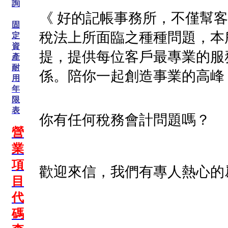
詢
《 好的記帳事務所，不僅幫
固
稅法上所面臨之種種問題，本
定
資
提，提供每位客戶最專業的服
產
耐
係。陪你一起創造事業的高峰
用
年
限
表
你有任何稅務會計問題嗎？
營
業
項
歡迎來信，我們有專人熱心的
目
代
碼