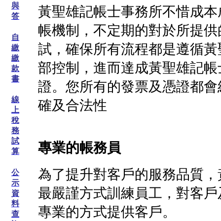
與
黃聖雄記帳士事務所不惜成本成立『
答
帳機制，不定期的對於所提供
自
試，確保所有流程都是遵循黃
繳
繳
部控制，進而達成黃聖雄記帳
款
書
證。您所有的發票及憑證都會
線
確及合法性
上
稅
務
試
專業的帳務員
算
為了提升對客戶的服務品質，
公
示
最嚴謹方式訓練員工，對客戶
資
料
專業的方式提供客戶。
查