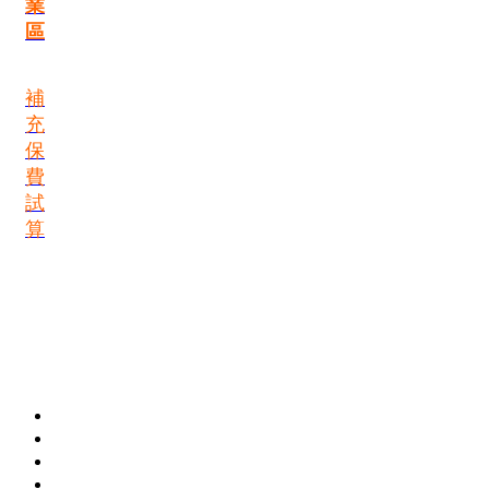
業
區
補
充
保
費
試
算