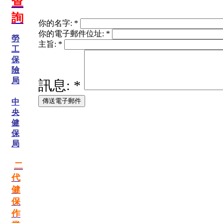
查
詢
你的名字:
*
你的電子郵件位址:
*
勞
主旨:
*
工
保
險
局
訊息:
*
中
央
健
保
局
二
代
健
保
作