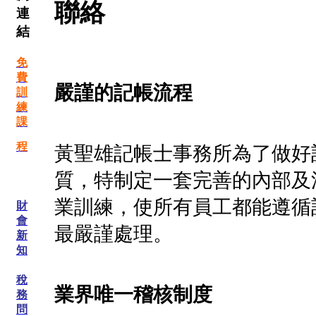
聯絡
連
結
免
費
嚴謹的記帳流程
訓
練
課
程
黃聖雄記帳士事務所為了做好
質，特制定一套完善的內部及
業訓練，使所有員工都能遵循
財
會
最嚴謹處理。
新
知
稅
業界唯一稽核制度
務
問