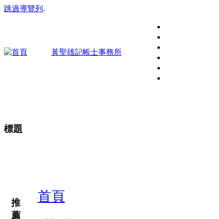
跳過導覽列
.
黃聖雄記帳士事務所
標題
好的記帳事務所，不僅幫客戶企業記帳，更能協助在稅
客戶最專業的服務，並建立良好的互動關係。陪你一起
首頁
推
薦