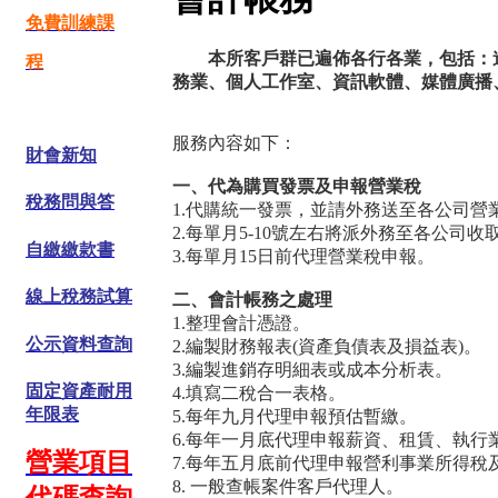
免費訓練課
本所客戶群已遍佈各行各業，包括：
程
務業、個人工作室、資訊軟體、媒體廣播
服務內容如下：
財會新知
一、代為購買發票及申報營業稅
稅務問與答
1.代購統一發票，並請外務送至各公司營
2.每單月5-10號左右將派外務至各公司
自繳繳款書
3.每單月15日前代理營業稅申報。
線上稅務試算
二、會計帳務之處理
1.整理會計憑證。
公示資料查詢
2.編製財務報表(資產負債表及損益表)。
3.編製進銷存明細表或成本分析表。
固定資產耐用
4.填寫二稅合一表格。
年限表
5.每年九月代理申報預估暫繳。
6.每年一月底代理申報薪資、租賃、執行
營業項目
7.每年五月底前代理申報營利事業所得稅
8. 一般查帳案件客戶代理人。