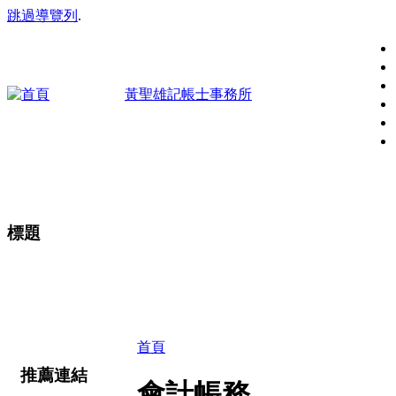
跳過導覽列
.
黃聖雄記帳士事務所
標題
好的記帳事務所，不僅幫客戶企業記帳，更能協助在稅
陪你一起創造事業的高峰！
首頁
推薦連結
會計帳務