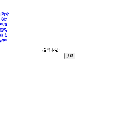
所簡介
活動
帳務
服務
服務
記帳
搜尋本站:
提供每位客戶最專業的服務，並建立良好的互動關係。