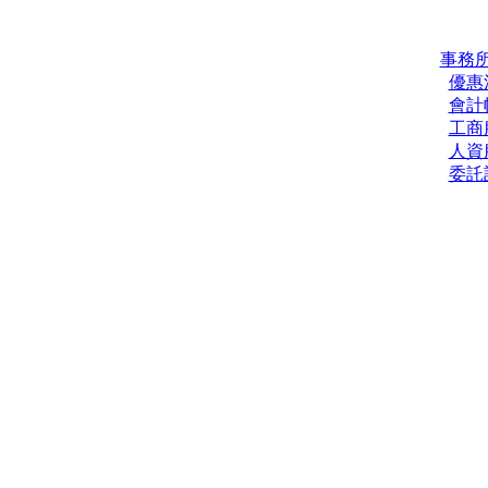
事務
優惠
會計
工商
人資
委託
法上所面臨之種種問題，本所一直以客戶的利益為前提，