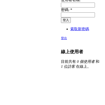
密碼:
*
索取新密碼
登出
線上使用者
目前共有
0 個使用者
和
1 位訪客
在線上。