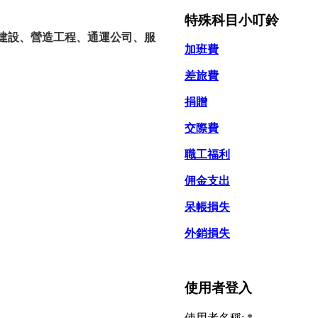
特殊科目小叮鈴
建設、營造工程、通運公司、服
加班費
差旅費
捐贈
交際費
職工福利
佣金支出
呆帳損失
外銷損失
使用者登入
使用者名稱:
*