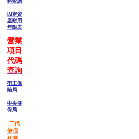
料查詢
固定資
產耐用
年限表
營業
項目
代碼
查詢
勞工保
險局
中央健
保局
二代
健保
作業